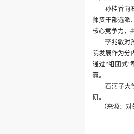
孙桂香向
师资干部选派
核心竞争力，
李兆敏对
院发展作为分
通过
“
组团式
”
赢。
石河子大
研。
（来源
：对